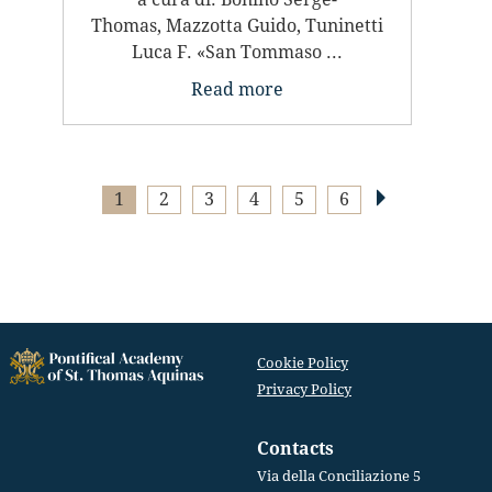
Thomas, Mazzotta Guido, Tuninetti
Luca F. «San Tommaso ...
Read more
1
2
3
4
5
6
Cookie Policy
Privacy Policy
Contacts
Via della Conciliazione 5