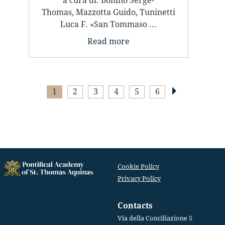
a cura di: Bonino Serge-
Thomas, Mazzotta Guido, Tuninetti
Luca F. «San Tommaso ...
Read more
1
2
3
4
5
6
Cookie Policy
Privacy Policy
Contacts
Via della Conciliazione 5